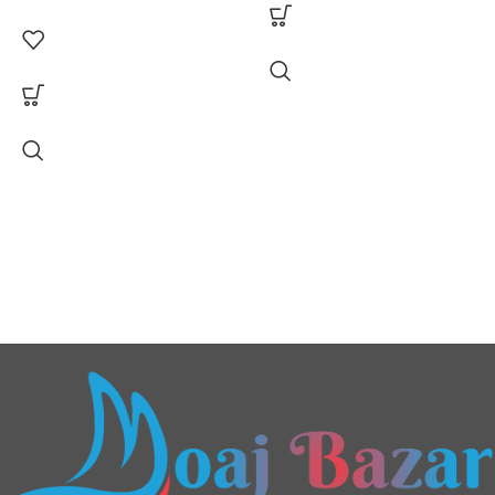
lectus faucibus lobortis tincidunt
purus lectus nisl class
eros.Condimentum a et
ullamcorper dictumst mus et
tristique elementum nam
inceptos hac parturient
scelerisque vestibulum amet elit
ut volutpat.